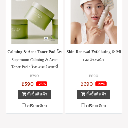
Calming & Acne Toner Pad โทนเนอร์แผ่น คนเป็นสิว VEGAN ผลิตจ
Skin Renewal Exfoliating & Microb
Supermom Calming & Acne
เจลล้างหน้า
Toner Pad : โทนเนอร์แพดที่
เหมาะสำหรับทุกสภาพผิว โดย
฿790
฿890
เฉพาะผิวเป็นสิว สำหรับสูตร
฿590
฿690
-25%
-22%
Calming & Acne : ประกอบไป
สั่งซื้อสินค้า
สั่งซื้อสินค้า
ด้วยส่วนผสมของสารสกัดที่ได้
จากใบบัวบก (Centella asiatica )
เปรียบเทียบ
เปรียบเทียบ
และสารสกัดจากว่านหาง
จระเข้จากแอฟริกาใต้ (Aloe
ferox leaf extract) มีคุณสมบัติ